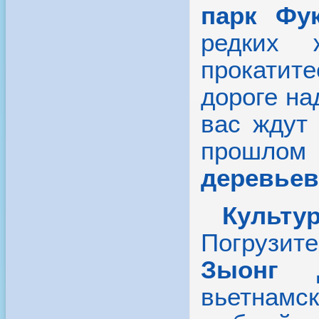
парк Фу
редких 
прокатит
дороге н
вас ждут
прошл
деревьев
Культур
Погрузи
Зыонг 
вьетнам