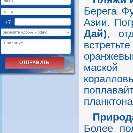
Берега Ф
Азии. Пог
+7
Дай)
, от
встретьте
оранжев
маской 
коралл
поплавай
планктона
Природ
Более по