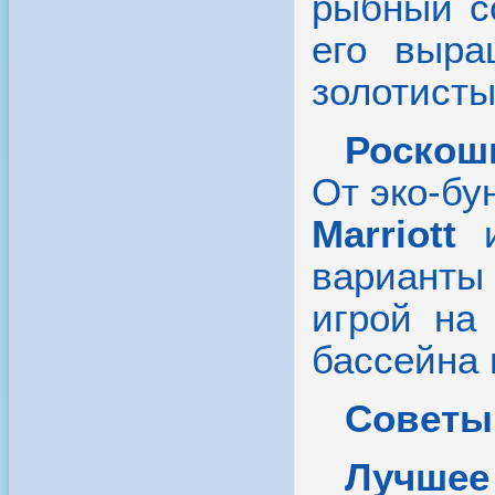
рыбный с
его выра
золотист
Роскошь
От эко-бу
Marriott
варианты 
игрой на
бассейна 
Советы
Лучшее