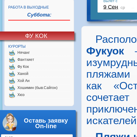
РАБОТА В ВЫХОДНЫЕ
Суббота:
ФУ КОК
Распо
КУРОРТЫ
Фукуок
—
Нячанг
изумрудн
Фантхиет
Фу Кок
пляжами 
Ханой
Хой Ан
как «Ост
Хошимин (быв.Сайгон)
сочетает
Хюэ
приключе
искателей
Оставь заявку
On-line
Пляжи 