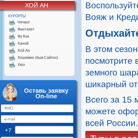
Воспользуйт
ХОЙ АН
Вояж и Кред
КУРОРТЫ
Нячанг
Фантхиет
Отдыхайте
Фу Кок
Ханой
В этом сезо
Хой Ан
Хошимин (быв.Сайгон)
посмотрите в
Хюэ
земного шар
шикарный от
Оставь заявку
On-line
Всего за 15 
можете оформ
всей России.
+7