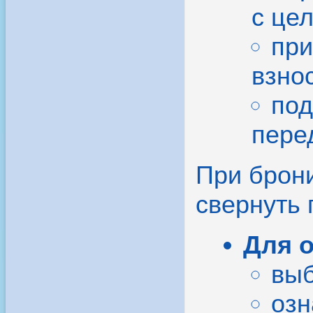
с це
при
взно
под
пере
При брони
свернуть
Для 
выб
озн