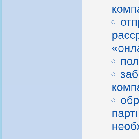
комп
отп
расс
«онла
пол
заб
комп
обр
парт
необ