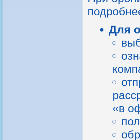
подробне
Для 
выб
озн
комп
отп
расс
«в о
пол
обр