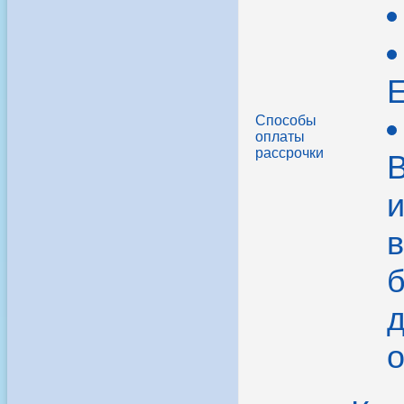
Способы
оплаты
рассрочки
В
в
б
д
о