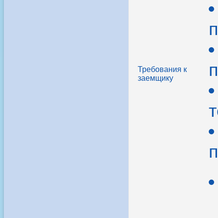
п
п
Требования к
заемщику