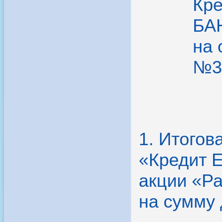
Кр
БАН
на 
№33
1. Итого
«Кредит 
акции «Ра
на сумму 