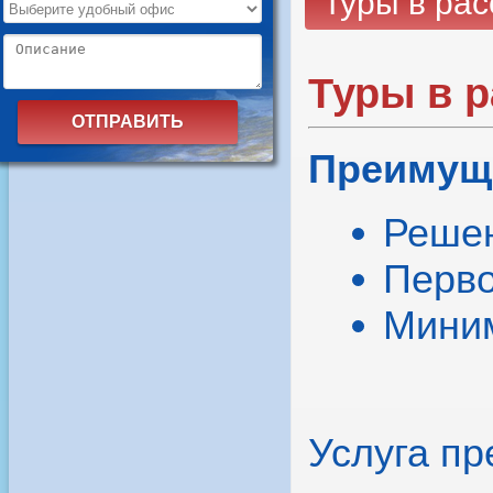
Туры в рас
Туры в р
Преимущ
Решен
Перво
Миним
Услуга пр