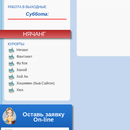
РАБОТА В ВЫХОДНЫЕ
Суббота:
НЯЧАНГ
КУРОРТЫ
Нячанг
Фантхиет
Фу Кок
Ханой
Хой Ан
Хошимин (быв.Сайгон)
Хюэ
Оставь заявку
On-line