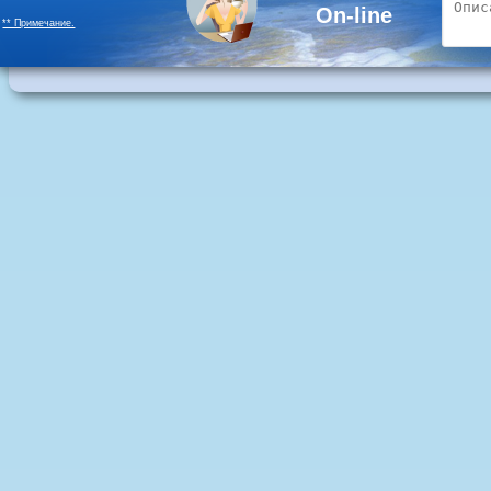
On-line
** Примечание.