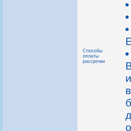
Способы
оплаты
рассрочки
В
в
б
д
о