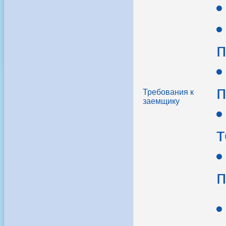
п
п
Требования к
заемщику