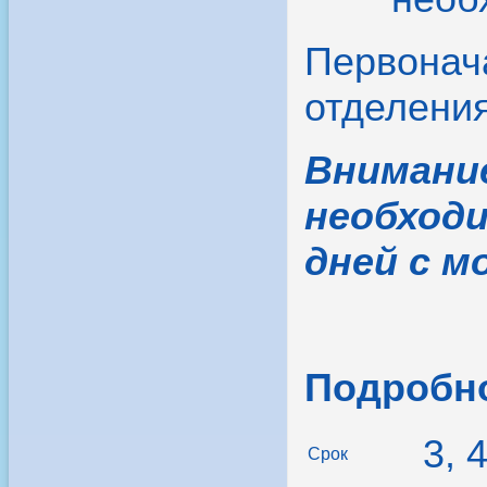
Первонача
отделения
Внимани
необходи
дней с м
Подробно
3, 
Срок