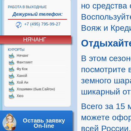
но средства
РАБОТА В ВЫХОДНЫЕ
Дежурный телефон:
Воспользуйт
+7 (495) 795-99-27
Вояж и Кред
НЯЧАНГ
Отдыхайте
КУРОРТЫ
Нячанг
В этом сезо
Фантхиет
посмотрите в
Фу Кок
Ханой
земного шар
Хой Ан
Хошимин (быв.Сайгон)
шикарный от
Хюэ
Всего за 15 
можете оформ
Оставь заявку
On-line
всей России.