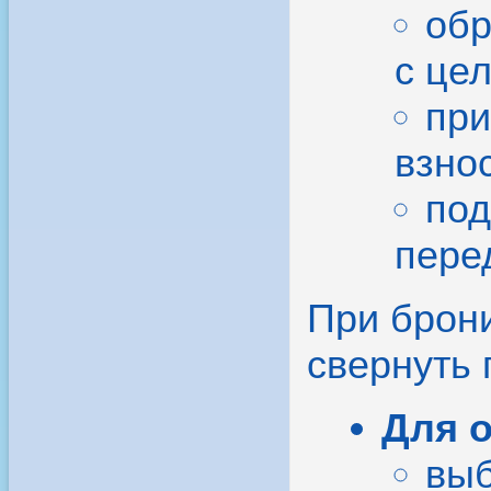
обр
с це
при
взно
под
пере
При брони
свернуть
Для 
выб