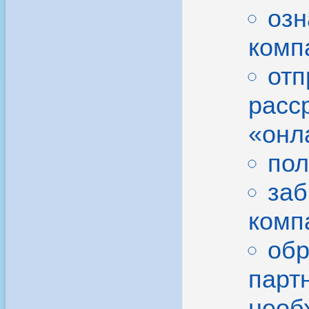
озн
комп
отп
расс
«онла
пол
заб
комп
обр
парт
необ