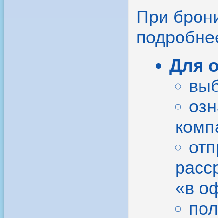
При брон
подробне
Для 
выб
озн
комп
отп
расс
«в о
пол