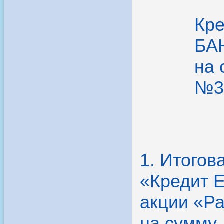
Кр
БАН
на 
№33
1. Итого
«Кредит 
акции «Ра
на сумму 