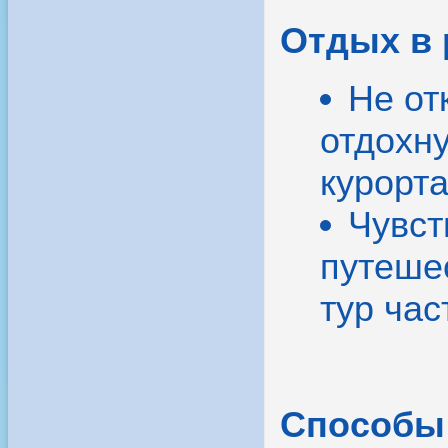
Отдых в 
Не от
отдохн
курорта
Чувст
путеше
тур час
Способы 